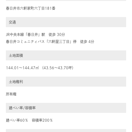
春日井市六軒家町六丁目181番
交通
JR中央本線「春日井」駅 徒歩 30分
春日井コミュニティバス「六軒屋三丁目」停 徒歩 4分
土地面積
144.01～144.47㎡ （43.56～43.70坪）
土地権利
所有権
建ぺい率/容積率
建ぺい率60％ 容積率200％