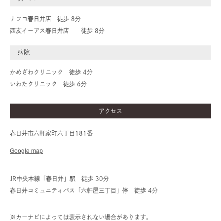
ナフコ春日井店 徒歩 8分
西友イーアス春日井店 徒歩 8分
病院
かめざわクリニック 徒歩 4分
いわたクリニック 徒歩 6分
アクセス
春日井市六軒家町六丁目181番
Google map
JR中央本線「春日井」駅 徒歩 30分
春日井コミュニティバス「六軒屋三丁目」停 徒歩 4分
※カーナビによっては表示されない場合があります。