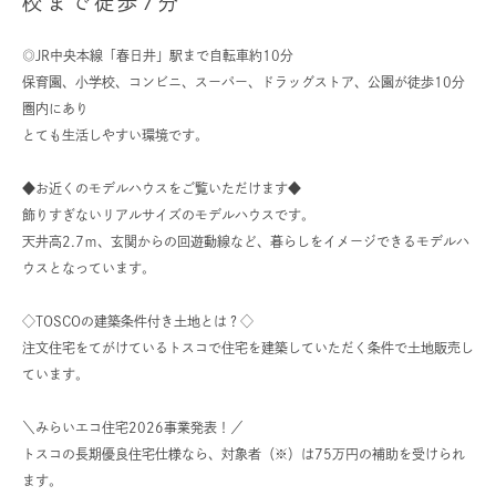
校まで徒歩7分
◎JR中央本線「春日井」駅まで自転車約10分
保育園、小学校、コンビニ、スーパー、ドラッグストア、公園が徒歩10分
圏内にあり
とても生活しやすい環境です。
◆お近くのモデルハウスをご覧いただけます◆
飾りすぎないリアルサイズのモデルハウスです。
天井高2.7ｍ、玄関からの回遊動線など、暮らしをイメージできるモデルハ
ウスとなっています。
TOSCOの
◇TOSCOの建築条件付き土地とは？◇
デザイン施工事例はこちら
Read more
注文住宅をてがけているトスコで住宅を建築していただく条件で土地販売し
ています。
＼みらいエコ住宅2026事業発表！／
トスコの長期優良住宅仕様なら、対象者（※）は75万円の補助を受けられ
ます。