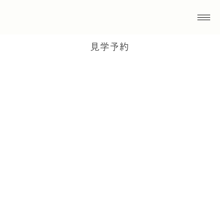
見学予約
注文住宅について
土地について
建売について
その他
SNS
ホームページ
SUUMOネット
紹介
その他