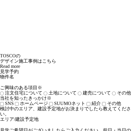
TOSCOの
デザイン施工事例はこちら
Read more
見学予約
物件名
ご興味のある項目※
注文住宅について
土地について
建売について
その他
当社を知ったきっかけ※
SNS
ホームページ
SUUMOネット
紹介
その他
検討中のエリア、建設予定地がお決まりでしたら教えてくださ
い。
エリア/建設予定地
見学ご希望日がございましたらご入力ください。前日・当日の