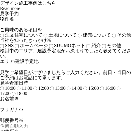
デザイン施工事例はこちら
Read more
見学予約
物件名
ご興味のある項目※
注文住宅について
土地について
建売について
その他
当社を知ったきっかけ※
SNS
ホームページ
SUUMOネット
紹介
その他
検討中のエリア、建設予定地がお決まりでしたら教えてくださ
い。
エリア/建設予定地
見学ご希望日がございましたらご入力ください。前日・当日の
ご予約はお電話にて承ります。
見学希望日時
10:00
11:00
12:00
13:00
14:00
15:00
16:00
17:00
18:00
お名前※
フリガナ※
郵便番号※