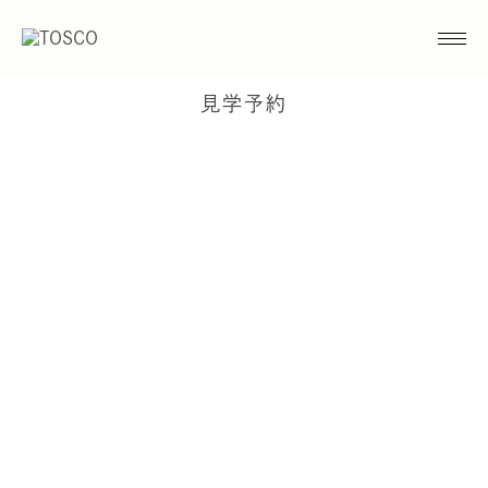
見学予約
注文住宅について
土地について
建売について
その他
トスコの家づくり
性能
SNS
ホームページ
SUUMOネット
紹介
その他