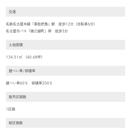
交通
名鉄名古屋本線「東枇杷島」駅 徒歩12分（自転車6分）
名古屋市バス「猪之越町」停 徒歩3分
土地面積
134.51㎡ （40.68坪）
建ぺい率/容積率
建ぺい率60％ 容積率200％
販売区画数
1区画
総区画数