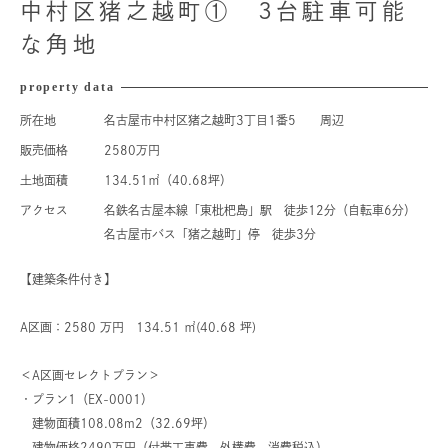
中村区猪之越町① 3台駐車可能
な角地
property data
所在地
名古屋市中村区猪之越町3丁目1番5 周辺
販売価格
2580万円
土地面積
134.51㎡（40.68坪）
アクセス
名鉄名古屋本線「東枇杷島」駅 徒歩12分（自転車6分）
名古屋市バス「猪之越町」停 徒歩3分
【建築条件付き】
A区画：2580 万円 134.51 ㎡(40.68 坪)
＜A区画セレクトプラン＞
・プラン1（EX-0001）
建物面積108.08m2（32.69坪）
建物価格2490万円（付帯工事費、外構費、消費税込）