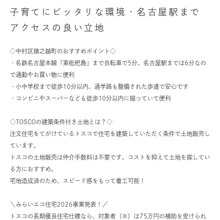
子育てにピッタリな環境・名古屋駅まで
アクセスの良い立地
◇中村区猪之越町のおすすめポイント◇
・名鉄名古屋本線「東枇杷島」まで自転車で5分。名古屋駅までは6分なの
で通勤やお買い物に便利
・小中学校まで徒歩10分以内。通学路も整備された歩道で安心です
・コンビニやスーパーなども徒歩10分以内に揃っていて便利
◇TOSCOの建築条件付き土地とは？◇
注文住宅をてがけているトスコで住宅を建築していただく条件で土地販売し
ています。
トスコの土地販売は仲介手数料は不要です。コストを抑えて土地を探してい
る方におすすめ。
宅地造成済のため、スピード感をもって着工可能！
＼みらいエコ住宅2026事業発表！／
トスコの長期優良住宅仕様なら、対象者（※）は75万円の補助を受けられ